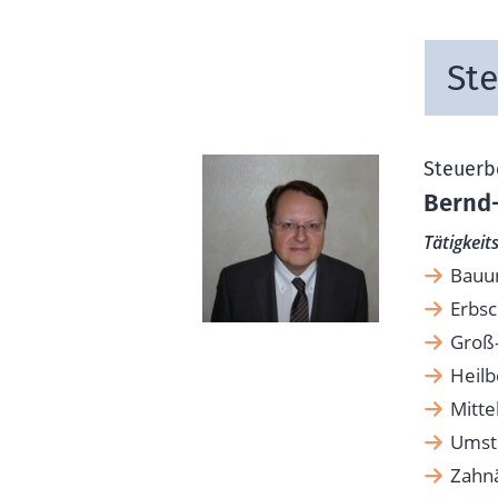
Ste
Steuerb
Bernd-
Tätigkei
Bauu
Erbsc
Groß-
Heilb
Mitte
Umst
Zahn