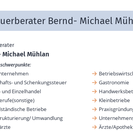
uerberater Bernd- Michael Mü
erater
 Michael Mühlan
tsschwerpunkte:
nternehmen
Betriebswirtsc
hafts- und Schenkungssteuer
Gastronomie
 und Einzelhandel
Handwerksbet
erufe(sonstige)
Kleinbetriebe
lständische Betriebe
Praxisgründun
rukturierung/ Umwandlung
Unternehmens
ärzte
Ärzte/Apothe