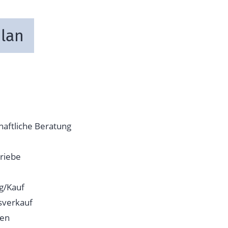
hlan
haftliche Beratung
riebe
g/Kauf
verkauf
ken